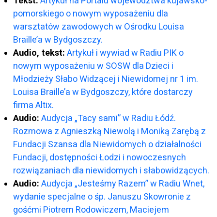
Tekst:
Artykuł na Portalu województwa kujawsko-
pomorskiego o nowym wyposażeniu dla
warsztatów zawodowych w Ośrodku Louisa
Braille’a w Bydgoszczy.
Audio, tekst:
Artykuł i wywiad w Radiu PIK o
nowym wyposażeniu w SOSW dla Dzieci i
Młodzieży Słabo Widzącej i Niewidomej nr 1 im.
Louisa Braille’a w Bydgoszczy, które dostarczy
firma Altix.
Audio:
Audycja „Tacy sami” w Radiu Łódź.
Rozmowa z Agnieszką Niewolą i Moniką Zarębą z
Fundacji Szansa dla Niewidomych o działalności
Fundacji, dostępności Łodzi i nowoczesnych
rozwiązaniach dla niewidomych i słabowidzących.
Audio:
Audycja „Jesteśmy Razem” w Radiu Wnet,
wydanie specjalne o śp. Januszu Skowronie z
gośćmi Piotrem Rodowiczem, Maciejem