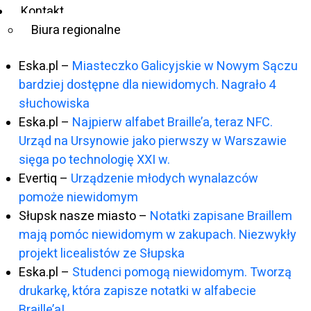
Kontakt
Niepelnosprawni.pl
Biura regionalne
2021 r:
Eska.pl –
Miasteczko Galicyjskie w Nowym Sączu
bardziej dostępne dla niewidomych. Nagrało 4
słuchowiska
Eska.pl –
Najpierw alfabet Braille’a, teraz NFC.
Urząd na Ursynowie jako pierwszy w Warszawie
sięga po technologię XXI w.
Evertiq –
Urządzenie młodych wynalazców
pomoże niewidomym
Słupsk nasze miasto –
Notatki zapisane Braillem
mają pomóc niewidomym w zakupach. Niezwykły
projekt licealistów ze Słupska
Eska.pl –
Studenci pomogą niewidomym. Tworzą
drukarkę, która zapisze notatki w alfabecie
Braille’a!