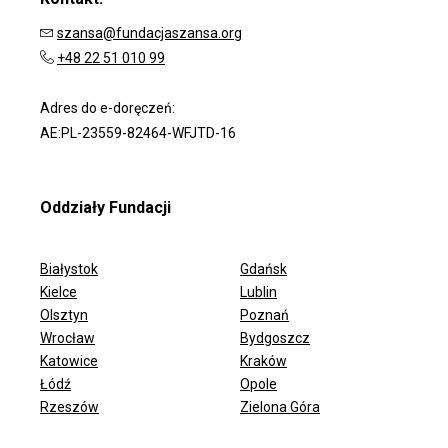
szansa@fundacjaszansa.org
+48 22 51 010 99
Adres do e-doręczeń:
AE:PL-23559-82464-WFJTD-16
Oddziały Fundacji
Białystok
Gdańsk
Kielce
Lublin
Olsztyn
Poznań
Wrocław
Bydgoszcz
ODDZIAŁY FUNDACJI
Katowice
Kraków
Łódź
Opole
Rzeszów
Zielona Góra