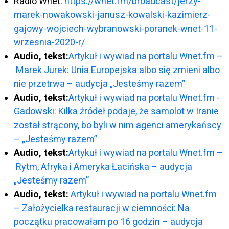
Radio Wnet:
https://wnet.fm/broadcast/jerzy-
marek-nowakowski-janusz-kowalski-kazimierz-
gajowy-wojciech-wybranowski-poranek-wnet-11-
wrzesnia-2020-r/
Audio, tekst:
Artykuł i wywiad na portalu Wnet.fm –
Marek Jurek: Unia Europejska albo się zmieni albo
nie przetrwa – audycja „Jesteśmy razem”
Audio, tekst:
Artykuł i wywiad na portalu Wnet.fm -
Gadowski: Kilka źródeł podaje, że samolot w Iranie
został strącony, bo byli w nim agenci amerykańscy
– „Jesteśmy razem”
Audio, tekst:
Artykuł i wywiad na portalu Wnet.fm –
Rytm, Afryka i Ameryka Łacińska – audycja
„Jesteśmy razem”
Audio, tekst:
Artykuł i wywiad na portalu Wnet.fm
– Założycielka restauracji w ciemności: Na
początku pracowałam po 16 godzin – audycja