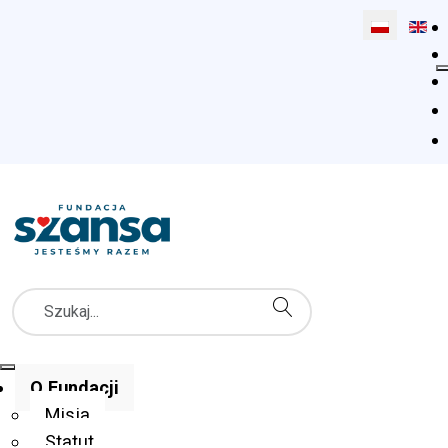
Wybierz swó
Szukaj
Menu Główne
O Fundacji
Misja
Statut
Fundacja Szansa dla Niewidomych
O Fundacji