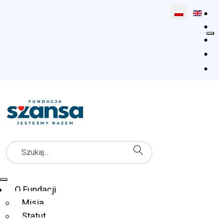
Wybierz swój 
Szukaj
Menu Główne
O Fundacji
Misja
Statut
Fundacja Szansa dla Niewidomych
Co robimy