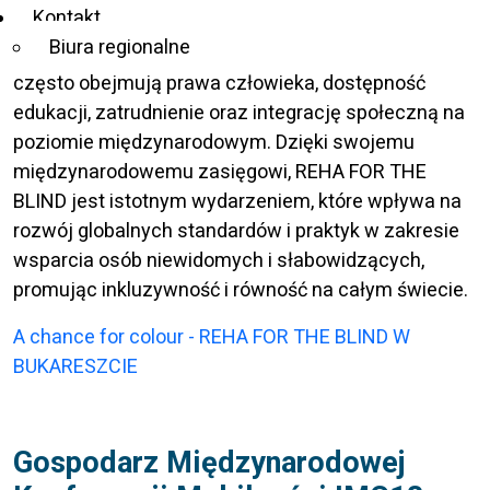
Kontakt
inicjatywy na rzecz poprawy życia osób
Biura regionalne
niewidomych i słabowidzących. Tematy konferencji
często obejmują prawa człowieka, dostępność
edukacji, zatrudnienie oraz integrację społeczną na
poziomie międzynarodowym. Dzięki swojemu
międzynarodowemu zasięgowi, REHA FOR THE
BLIND jest istotnym wydarzeniem, które wpływa na
rozwój globalnych standardów i praktyk w zakresie
wsparcia osób niewidomych i słabowidzących,
promując inkluzywność i równość na całym świecie.
A chance for colour - REHA FOR THE BLIND W
BUKARESZCIE
Gospodarz Międzynarodowej