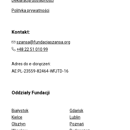
Deklaracja dostępności
Polityka prywatności
Kontakt:
szansa@fundacjaszansa.org
+48 22 51 010 99
Adres do e-doręczeń:
AE:PL-23559-82464-WFJTD-16
Oddziały Fundacji
Białystok
Gdańsk
Kielce
Lublin
Olsztyn
Poznań