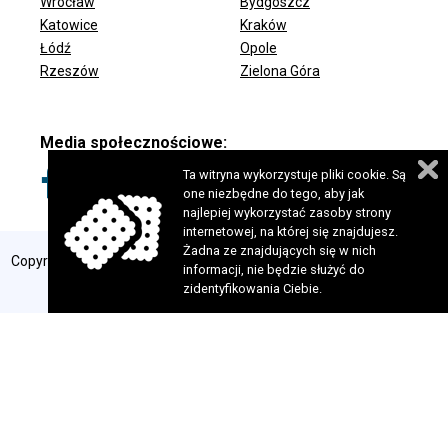
Wrocław
Bydgoszcz
ODDZIAŁY FUNDACJI
Katowice
Kraków
Łódź
Opole
Rzeszów
Zielona Góra
Media społecznościowe:
Ta witryna wykorzystuje pliki cookie. Są
one niezbędne do tego, aby jak
najlepiej wykorzystać zasoby strony
internetowej, na której się znajdujesz.
Żadna ze znajdujących się w nich
Copyright 2024 © Fundacja Szansa dla Niewidomych. Wszelkie prawa
informacji, nie będzie służyć do
zastrzeżone. Realizacja:
perfekcyjneStrony.pl
zidentyfikowania Ciebie.