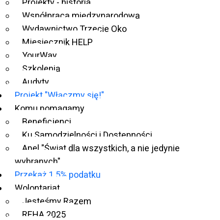
Projekty - historia
Współpraca międzynarodowa
Wydawnictwo Trzecie Oko
Miesięcznik HELP
YourWay
Szkolenia
Audyty
Projekt "Włączmy się!"
Komu pomagamy
Beneficjenci
Ku Samodzielności i Dostępności
Apel "Świat dla wszystkich, a nie jedynie
wybranych"
Przekaż 1.5% podatku
Wolontariat
Szansa Chess and Cubing
Jesteśmy Razem
Mazovia 2024
REHA 2025