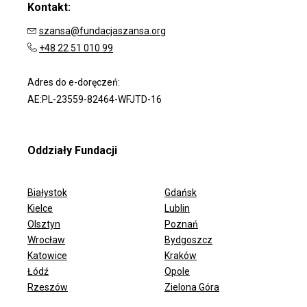
Kontakt:
szansa@fundacjaszansa.org
+48 22 51 010 99
Adres do e-doręczeń:
AE:PL-23559-82464-WFJTD-16
Oddziały Fundacji
Białystok
Gdańsk
Kielce
Lublin
Olsztyn
Poznań
Wrocław
Bydgoszcz
ODDZIAŁY FUNDACJI
Katowice
Kraków
Łódź
Opole
Rzeszów
Zielona Góra