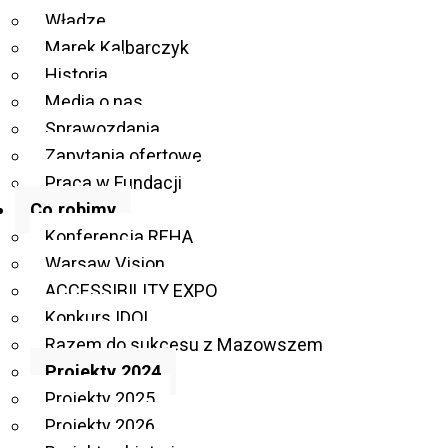
Władze
Projekty 2024
Projekty 2024
Marek Kalbarczyk
Szansa Chess and Cubing Mazovia 2024
Historia
Media o nas
Projekty 2024
Sprawozdania
Zapytania ofertowe
Praca w Fundacji
Co robimy
Konferencja REHA
Warsaw Vision
ACCESSIBILITY EXPO
Konkurs IDOL
Razem do sukcesu z Mazowszem
Projekty 2024
Projekty 2025
Projekty 2026