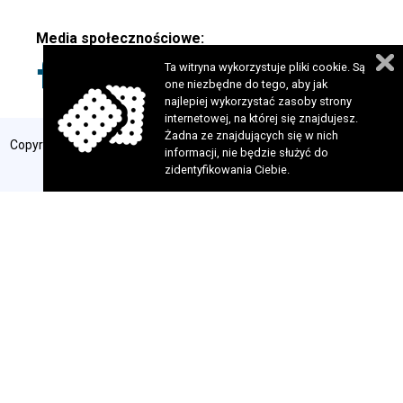
Media społecznościowe:
Ta witryna wykorzystuje pliki cookie. Są
one niezbędne do tego, aby jak
najlepiej wykorzystać zasoby strony
internetowej, na której się znajdujesz.
Żadna ze znajdujących się w nich
Copyright 2024 © Fundacja Szansa dla Niewidomych. Wszelkie prawa
informacji, nie będzie służyć do
zastrzeżone. Realizacja:
perfekcyjneStrony.pl
zidentyfikowania Ciebie.