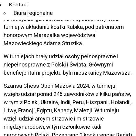
Kontakt
W dniach 21-22 września w Pałacu Kultury i Nauki
Biura regionalne
Fundacja zorganizowała turniej szachowy oraz
turniej w układaniu kostki Rubika, pod patronatem
honorowym Marszałka województwa
Mazowieckiego Adama Struzika.
W turniejach brały udział osoby pełnosprawne i
niepełnosprawne z Polski i Świata. Głównymi
beneficjentami projektu byli mieszkańcy Mazowsza.
Szansa Chess Open Mazovia 2024: w turnieju
wzięło udział ponad 246 zawodników z kilku państw,
w tym z Polski, Ukrainy, Indii, Peru, Hiszpanii, Holandii,
Litwy, Francji, Egiptu, Kanady, Malezji. W turnieju
wzięli udział arcymistrzowie i mistrzowie
międzynarodowi, w tym członkowie kadr
narodowych Polski. Rozegrano 2 konkurencje: Rapid i