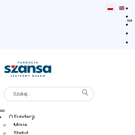
Wybierz swój 
Szukaj
Menu Główne
O Fundacji
Misja
Statut
Fundacja Szansa dla Niewidomych
Co robimy